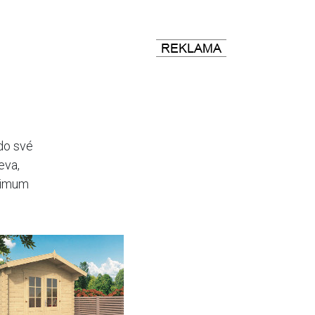
do své
eva,
aximum