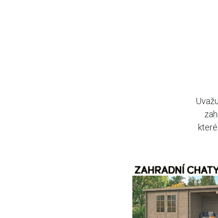
Uvažu
zah
které